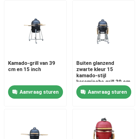
Kamado-grill van 39
Buiten glanzend
cm en 15 inch
zwarte kleur 15
kamado-stijl
keramische grill 39 cm
met kar en bijzettafels
Aanvraag sturen
Aanvraag sturen
Thuis
Producten
Over ons