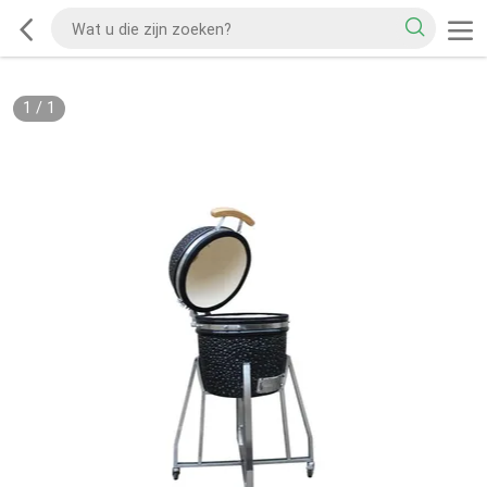
1
/
1