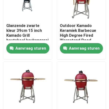
Fabrieksreis
Glanzende zwarte
Outdoor Kamado
Kwaliteitscontrole
kleur 39cm 15 inch
Keramiek Barbecue
Kamado Grill
High Degree Fired
houtskool keukengerei
Weerstand Rood
Contacteer ons
39cm 15 Inch
Aanvraag sturen
Aanvraag sturen
nieuws
Keramische Kamado-grill
Keramische barbecuegrill
Keramische houtskoolgrill